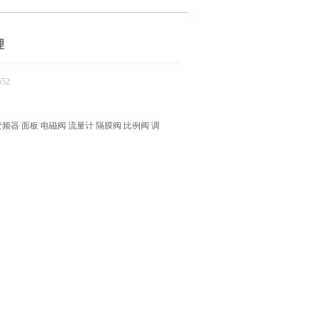
理
52
器 面板 电磁阀 流量计 隔膜阀 比例阀 调