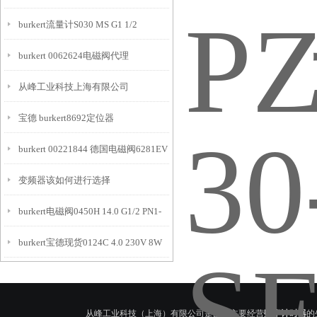
burkert流量计S030 MS G1 1/2
burkert 0062624电磁阀代理
W45MS
从峰工业科技上海有限公司
宝德 burkert8692定位器
burkert 00221844 德国电磁阀6281EV
变频器该如何进行选择
burkert电磁阀0450H 14.0 G1/2 PN1-
burkert宝德现货0124C 4.0 230V 8W
10bar
从峰工业科技（上海）有限公司是国内主要经营
数字计时器
的