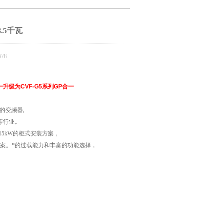
8.5千瓦
78
升级为CVF-G5系列GP合一
的变频器
,
等行业。
15kW
的柜式安装方案，
案。*的过载能力和丰富的功能选择，