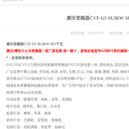
康沃变频器CVF-G5 18.5KW 1
发布日期：2018-01-03 浏览次数：26
康沃变频器CVF-G5 18.5KW 18.5千瓦
康沃/博世力士乐变频器 * 原厂原包装 假一赔十，原有的老型号G3和P3系列都统一
*，欢迎前来咨询。
FSCG05(CVF-G5)
系列高性能通用变频器
FSCG05
系列是一款
,
高性价比
,
高灵活性
广泛应用于离心设备
,
空压机
,
机床
,
纺织
,
注塑
,
矿山
,
冶金
,
玻璃
,
陶瓷
,
包装
,
制砖
其功率从
0.75 kW
延伸至
315 kW
，全功率范围
G/P
合一，壁挂安装
;
同时提供
132~3
能满足各类重载和轻载的应用需求，为广大用户提供了灵活可靠，功能*的传动方
给用户带来zui大的实惠。
行业应用：暖通空调：风机，水泵，压缩机
电力石化
:
搅拌机，离心机，注水泵
机床行业：磨床，车床，刨床
纺织行业：大圆机，定型机，卷验机
包装行业：纸机调速，传送带，贴标记