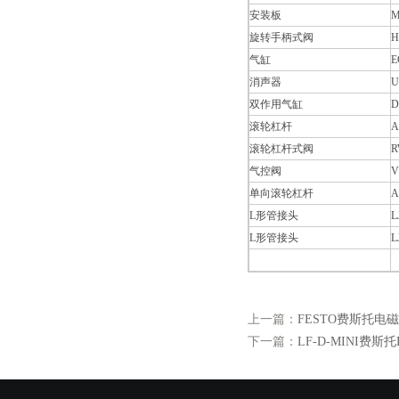
安装板
M
旋转手柄式阀
H
气缸
E
消声器
U
双作用气缸
D
滚轮杠杆
A
滚轮杠杆式阀
R
气控阀
V
单向滚轮杠杆
A
L形管接头
L
L形管接头
L
上一篇：
FESTO费斯托电
下一篇：
LF-D-MINI费斯托