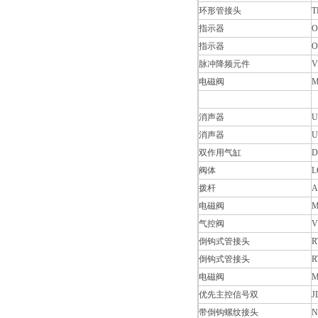
环形管接头
T
指示器
O
指示器
O
脉冲降频元件
V
电磁阀
M
消声器
U
消声器
U
双作用气缸
D
阀体
L
拨杆
A
电磁阀
M
气控阀
V
倒钩式管接头
R
倒钩式管接头
R
电磁阀
M
优先主控信号双
J
带倒钩螺纹接头
N