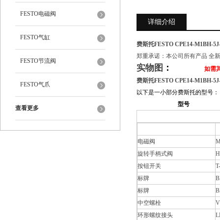
FESTO电磁阀
详细介绍
FESTO气缸
费斯托FESTO CPE14-M1BH-5J-
郑重承诺：本公司所有产品 全
FESTO节流阀
实物图
：
如需其他型
费斯托FESTO CPE14-M1BH-5J-
FESTO气爪
以下是一小部分费斯托的型号：
型号
查看更多
电磁阀
M
旋转手柄式阀
H
按钮开关
T
标牌
B
标牌
B
中空螺栓
V
环形螺纹接头
L