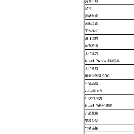
货运日期
尺寸
摆动角度
装配位置
工作模式
设计结构
位置检测
工作压力
6 bar时的zui大摆动频率
工作介质
耐腐蚀等级 CRC
环境温度
zui大轴向力
zui大径向力
6 bar时的理论扭矩
产品重量
安装类型
气动连接