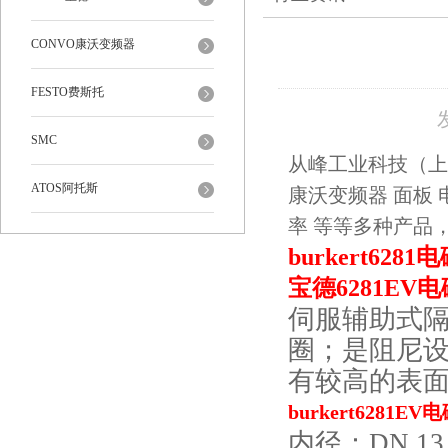
CONVO康沃变频器
FESTO费斯托
SMC
从峰工业科技（上
ATOS阿托斯
康沃变频器 面板 
率 等等多种产品
burkert628
宝德6281EV
伺服辅助式隔
圈；是
阻尼设
有较高的表面
burkert6281
内径：DN 13 -