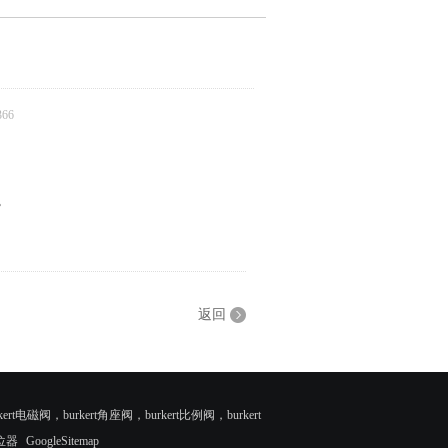
66
。
返回
rt电磁阀，burkert角座阀，burkert比例阀，burkert
位器
GoogleSitemap