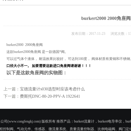
burkert2000 2000角座阀
发布日期：2017-11-23 浏览次数：13
burkert2000 2000角座阀
这款burkert2000角座阀 是一款德国*阀。
可以过气体个液体， 耐温效果比较好， 可达到180度， 阀体材质有黄铜和不锈钢
口径大小不一。 如要需要这款进口角座阀请谢谢！！！
以下是这款角座阀的实物图：
上一篇：
宝德流量计s030选型时应该考虑什么
下一篇：
费斯托DNC-80-20-PPV-A 1922641
公司(www.congfengkj.com) 版权所有 推荐产品：burkert流量计，burkert电导率仪，burke
程控制阀、气动元件、传感器、微流量系统、质量流量控制器、比例电磁阀、阀门定