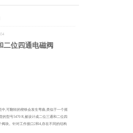
阀
54
通和二位四通电磁阀
壳中,可翻转的楔铁会发生弯曲,类似于一个摇
型号5470 R,被设计成二位三通和二位四
阀块。针对工作接口2和4,存在不同的结构