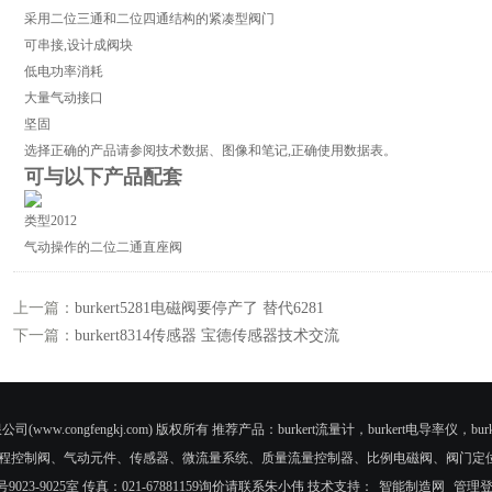
采用二位三通和二位四通结构的紧凑型阀门
可串接,设计成阀块
低电功率消耗
大量气动接口
坚固
选择正确的产品请参阅技术数据、图像和笔记,正确使用数据表。
可与以下产品配套
类型2012
气动操作的二位二通直座阀
上一篇：
burkert5281电磁阀要停产了 替代6281
下一篇：
burkert8314传感器 宝德传感器技术交流
公司(www.congfengkj.com) 版权所有 推荐产品：burkert流量计，burkert电导率仪，burke
程控制阀、气动元件、传感器、微流量系统、质量流量控制器、比例电磁阀、阀门定
23-9025室 传真：021-67881159询价请联系朱小伟 技术支持：
智能制造网
管理