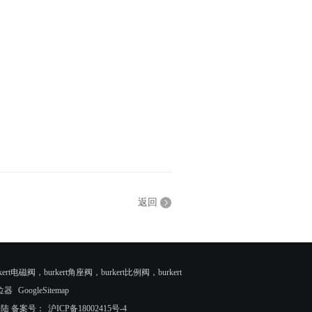
返回
rt电磁阀，burkert角座阀，burkert比例阀，burkert
位器
GoogleSitemap
登陆
备案号：
沪ICP备18002415号-4