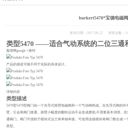
burkert5470*宝德电磁
发布日期：2017-09-22 浏览次数：14
类型5470 ——适合气动系统的二位三
脸谱网google +推特
产品的描述可能不同于实际的具体设计。
详细内容
类型描述
5470型5470型阀门由一个先导式摇臂电磁阀和一个气动阀构成。在先导式阀的外
臂。它会将阀门接通。摇臂小幅度的翻转运动不会造成磨损,不需要基本润滑。供货的
通阀门。阀门可借助于模块式法兰将单独串接。可使用连接模块将阀门整合成一个
类型。