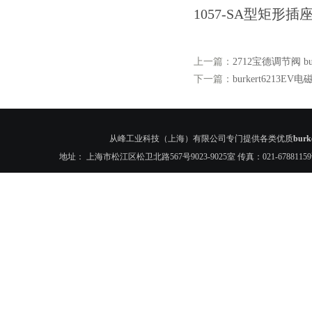
1057-SA型矩形插
上一篇：
2712宝德调节阀 bu
下一篇：
burkert6213EV电
从峰工业科技（上海）有限公司专门提供各类优质
bur
地址： 上海市松江区松卫北路567号9023-9025室 传真：021-6788