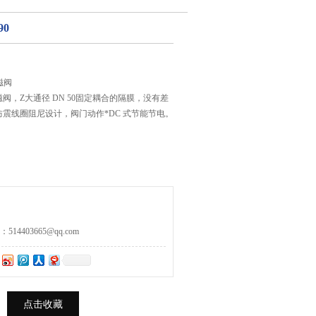
90
电磁阀
阀，Z大通径 DN 50固定耦合的隔膜，没有差
震线圈阻尼设计，阀门动作*DC 式节能节电。
4403665@qq.com
点击收藏