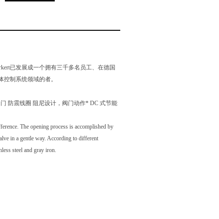
rkert已发展成一个拥有三千多名员工、在德国
体控制系统领域的者。
门 防震线圈 阻尼设计，阀门动作* DC 式节能
fference. The opening process is accomplished by
alve in a gentle way. According to different
less steel and gray iron.