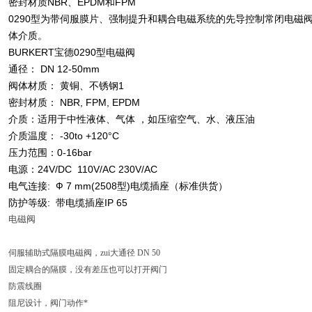
密封材质NBR、EPDM和FPM
0290型为带伺服膜片、强制提升和耦合电磁系统的先导控制常闭电磁
体介质。
BURKERT宝德0290型电磁阀
通径： DN 12-50mm
阀体材质： 黄铜、不锈钢1
密封材质： NBR, FPM, EPDM
介质：适用于中性液体、气体 ，如压缩空气、水、液压油
介质温度： -30to +120°C
压力范围：0-16bar
电源：24V/DC 110V/AC 230V/AC
电气连接: Ф 7 mm(2508型)电缆插座（标准供货）
防护等级: 带电缆插座IP 65
电磁阀
伺服辅助式隔膜电磁阀，zui大通径 DN 50
固定耦合的隔膜，没有差压也可以打开阀门
防震线圈
阻尼设计，阀门动作*