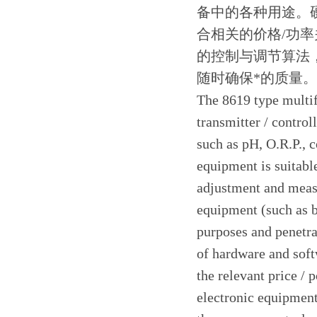
备中的各种用途。
合相关的价格/功
的控制与调节算法
随时确保*的质量。
The 8619 type multif
transmitter / controll
such as pH, O.R.P., c
equipment is suitabl
adjustment and measu
equipment (such as b
purposes and penetr
of hardware and soft
the relevant price / 
electronic equipment