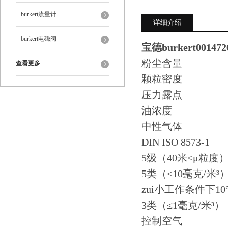
burkert流量计
详细介绍
burkert电磁阀
宝德burkert00147
粉尘含量
查看更多
颗粒密度
压力露点
油浓度
中性气体
DIN ISO 8573-1
5级（40米≤μ粒度
5类（≤10毫克/米³
zui小工作条件下10
3类（≤1毫克/米³）
控制空气