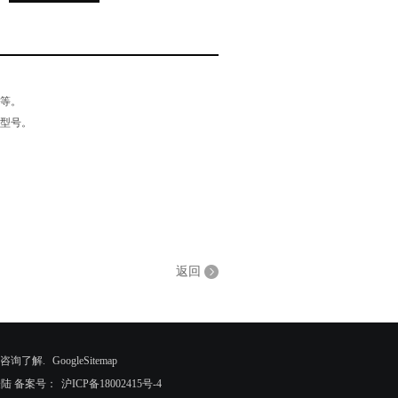
等等。
是型号。
返回
咨询了解.
GoogleSitemap
登陆
备案号：
沪ICP备18002415号-4