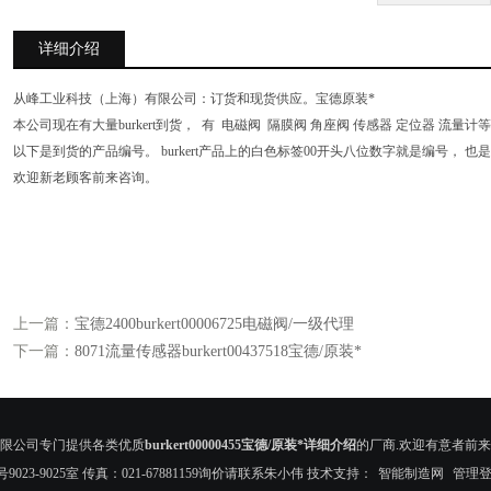
详细介绍
从峰工业科技（上海）有限公司：订货和现货供应。宝德原装*
本公司现在有大量burkert到货， 有 电磁阀 隔膜阀 角座阀 传感器 定位器 流量计
以下是到货的产品编号。 burkert产品上的白色标签00开头八位数字就是编号， 也
欢迎新老顾客前来咨询。
上一篇：
宝德2400burkert00006725电磁阀/一级代理
下一篇：
8071流量传感器burkert00437518宝德/原装*
限公司专门提供各类优质
burkert00000455宝德/原装*详细介绍
的厂商.欢迎有意者前来
23-9025室 传真：021-67881159询价请联系朱小伟 技术支持：
智能制造网
管理