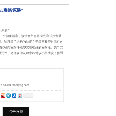
0455宝德/原装*
宝德/原装*
 具有一个伺服活塞，该活塞带有双向先导式控制装
压。这种阀门结构的特征在于阀座和密封元件的
加的径向密封件能够实现很好的密封性。先导式
封元件，允许在冲洗功率相对较小的情况下接通
4403665@qq.com
点击收藏