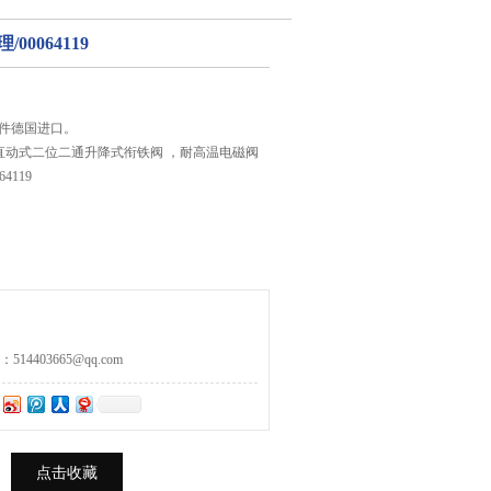
/00064119
阀原件德国进口。
 是一款直动式二位二通升降式衔铁阀 ，耐高温电磁阀
64119
4403665@qq.com
点击收藏