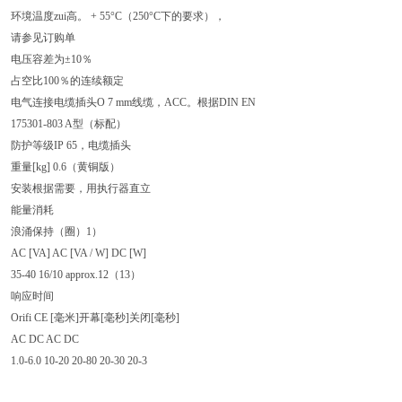
环境温度zui高。 + 55°C（250°C下的要求），
请参见订购单
电压容差为±10％
占空比100％的连续额定
电气连接电缆插头O 7 mm线缆，ACC。根据DIN EN
175301-803 A型（标配）
防护等级IP 65，电缆插头
重量[kg] 0.6（黄铜版）
安装根据需要，用执行器直立
能量消耗
浪涌保持（圈）1）
AC [VA] AC [VA / W] DC [W]
35-40 16/10 approx.12（13）
响应时间
Orifi CE [毫米]开幕[毫秒]关闭[毫秒]
AC DC AC DC
1.0-6.0 10-20 20-80 20-30 20-3