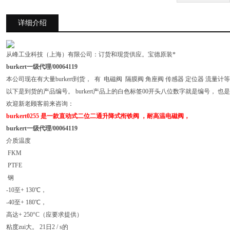
详细介绍
从峰工业科技（上海）有限公司：订货和现货供应。宝德原装*
burkert一级代理/00064119
本公司现在有大量burkert到货， 有 电磁阀 隔膜阀 角座阀 传感器 定位器 流量计
以下是到货的产品编号。 burkert产品上的白色标签00开头八位数字就是编号， 也
欢迎新老顾客前来咨询：
burkert0255 是一款直动式二位二通升降式衔铁阀 ，耐高温电磁阀，
burkert一级代理/00064119
介质温度
FKM
PTFE
钢
-10至+ 130℃，
-40至+ 180℃，
高达+ 250°C（应要求提供）
粘度zui大。 21日2 / s的