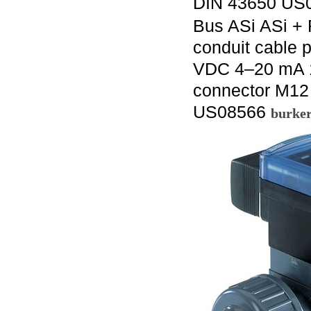
DIN 43650 US
Bus ASi ASi + 
conduit cable 
VDC 4–20 mA 1)
connector M12 
US08566
burk