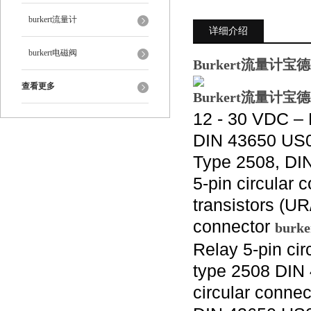
burkert流量计
详细介绍
burkert电磁阀
Burkert流量计宝德0
查看更多
Burkert流量计宝德0
12 - 30 VDC – 
DIN 43650 US08
Type 2508, DI
5-pin circula
transistors (UR
connector
burk
Relay 5-pin ci
type 2508 DIN
circular conne