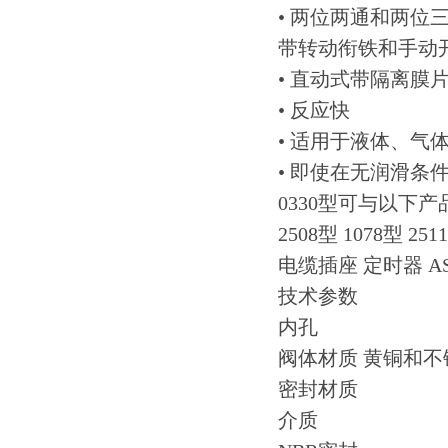
• 两位两通和两位
带转动衔铁和手动
• 直动式带隔离膜
• 反应快
• 适用于液体、气
• 即使在无润滑条
0330型可与以下
2508型 1078型 251
电缆插座 定时器 A
技术参数
内孔
阀体材质 黄铜和不锈钢
密封材质
介质