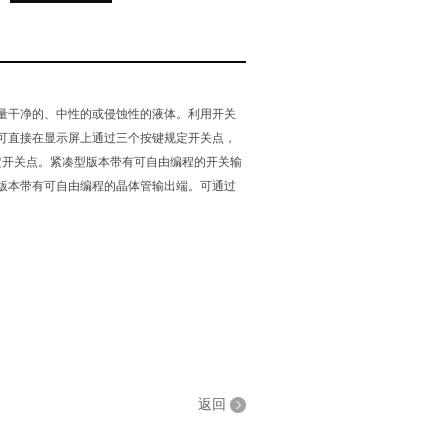
量干净的、中性的或侵蚀性的液体。利用开关
可直接在显示屏上通过三个按键规定开关点，
入端规定开关点。紧凑型版本带有可自由编程的开关输
段式版本带有可自由编程的晶体管输出端。可通过
返回