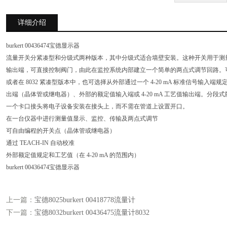
详细介绍
burkert 00436474宝德显示器
流量开关分紧凑型和分级式两种版本，其中分级式适合墙壁安装。这种开关用于测
输出端，可直接控制阀门，由此在监控系统内部建立一个简单的两点式调节回路。
或者在 8032 紧凑型版本中，也可选择从外部通过一个 4-20 mA 标准信号输
出端（晶体管或继电器）、外部的额定值输入端或 4-20 mA 工艺值输出端。分
一个卡口接头将电子设备安装在接头上，而不需在管道上设置开口。
在一台仪器中进行测量值显示、监控、传输及两点式调节
可自由编程的开关点（晶体管或继电器）
通过 TEACH-IN 自动校准
外部额定值规定和工艺值（在 4-20 mA 的范围内）
burkert 00436474宝德显示器
上一篇：
宝德8025burkert 00418778流量计
下一篇：
宝德8032burkert 00436475流量计8032