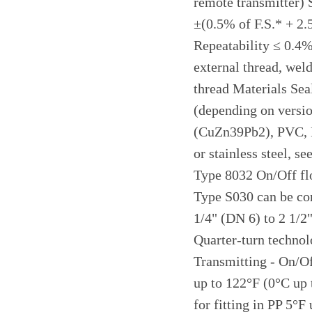
remote transmitter) 
±(0.5% of F.S.* + 2.
Repeatability ≤ 0.4%
external thread, wel
thread Materials Se
(depending on version
(CuZn39Pb2), PVC, P
or stainless steel, 
Type 8032 On/Off fl
Type S030 can be com
1/4" (DN 6) to 2 1/2"
Quarter-turn technolo
Transmitting - On/Of
up to 122°F (0°C up 
for fitting in PP 5°F