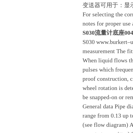
变送器可用于：显
For selecting the cor
notes for proper use 
S030流量计底座004
S030 www.burkert–us
measurement The fitt
When liquid flows th
pulses which frequenc
proof construction, 
wheel rotation is det
be snapped-on or rem
General data Pipe d
range from 0.13 up t
(see flow diagram) A